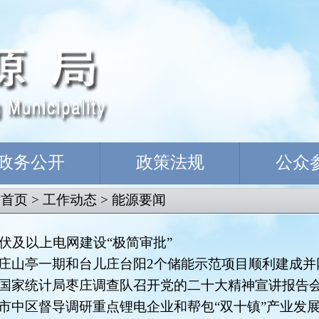
政务公开
政策法规
公众
：
首页
>
工作动态
>
能源要闻
千伏及以上电网建设“极简审批”
庄山亭一期和台儿庄台阳2个储能示范项目顺利建成并
国家统计局枣庄调查队召开党的二十大精神宣讲报告
市中区督导调研重点锂电企业和帮包“双十镇”产业发