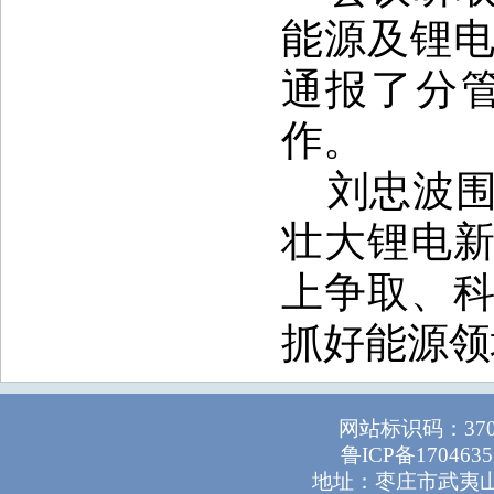
能源及锂
通报了分
作。
刘忠波
壮大锂电
上争取、
抓好能源领
网站标识码：37
鲁ICP备1704635
地址：枣庄市武夷山路1