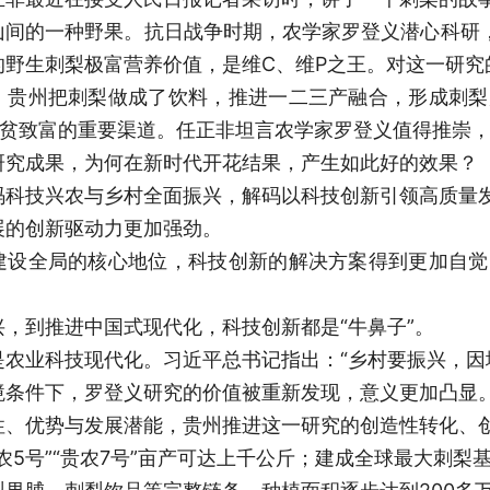
山间的一种野果。抗日战争时期，农学家罗登义潜心科研，
的野生刺梨极富营养价值，是维C、维P之王。对这一研究
，贵州把刺梨做成了饮料，推进一二三产融合，形成刺梨
脱贫致富的重要渠道。任正非坦言农学家罗登义值得推崇
研究成果，为何在新时代开花结果，产生如此好的效果？
码科技兴农与乡村全面振兴，解码以科技创新引领高质量
展的创新驱动力更加强劲。
建设全局的核心地位，科技创新的解决方案得到更加自觉
。
，到推进中国式现代化，科技创新都是“牛鼻子”。
是农业科技现代化。习近平总书记指出：“乡村要振兴，因
境条件下，罗登义研究的价值被重新发现，意义更加凸显
性、优势与发展潜能，贵州推进这一研究的创造性转化、
农5号”“贵农7号”亩产可达上千公斤；建成全球最大刺