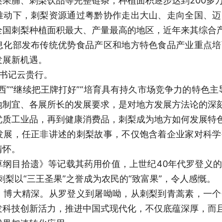
果脯、刺梨饮品等完整链条，种植面积逐步达到200多
推动下，刺梨资源通过粤黔协作走出大山、走向全国、迈
全国刺梨种植面积最大、产量最高的地区，近年来其综合产
息化部发布传统优势食品产区和地方特色食品产业重点培
发展新机遇。
总书记云贵行。
西”“继续把王牌打好”“培育具有持久市场竞争力的特色
地制宜、各展所长的发展要求，是对地方发展方法论的深
优质工业品，再到健康消费品，刺梨成为地方如何发展特
发展，任正非讲述的刺梨故事，不仅饱含着企业家对科学
情怀。
草纲目拾遗》等记载其药用价值，上世纪40年代罗登义
刺梨以“三王圣果”之誉成为农民的“致富果”，令人感慨。
、博大精深。从罗登义到屠呦呦，从刺梨到青蒿素，一个
发科技创新活力，推进中国式现代化，不仅底蕴深厚，而