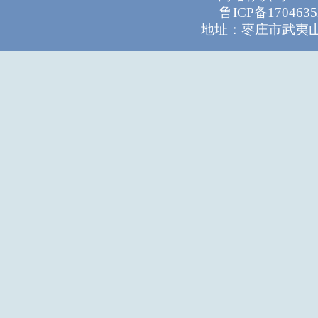
鲁ICP备1704635
地址：枣庄市武夷山路1